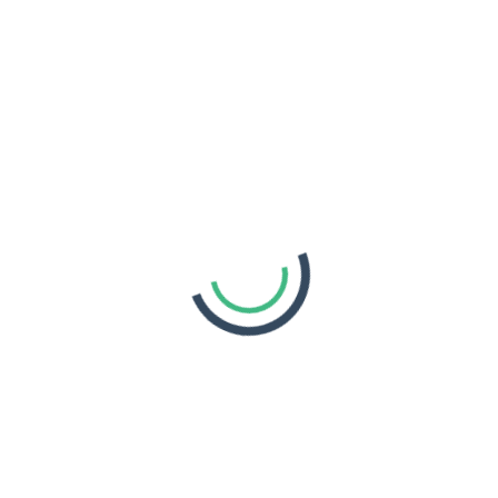
Links úteis
Destinos
Programas Personalizados
Perguntas Frequentes
Área de Cliente
Sobre Nós
Contactos