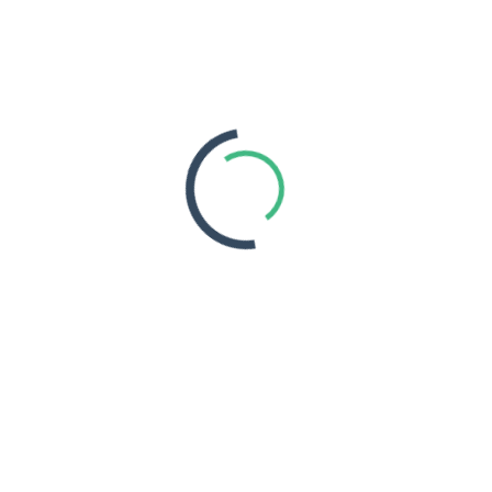
Seguros de Viagem
Qual a importancia do seguro de
viagem?
Preciso de ativar o meu seguro
de viagem. O que devo fazer?