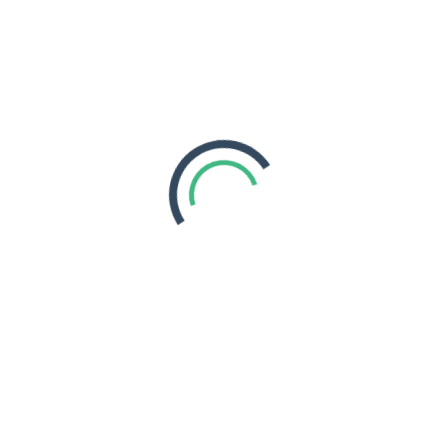
Links úteis
Destinos
Programas Personalizados
Perguntas Frequentes
Área de Cliente
Sobre Nós
Contactos
Política de Privacidade
Política de Cookies
Política de Cancelamento